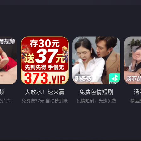
频
大放水！速来赢
免费色情短剧
汤
钱！
费片库
免费送37元 自动秒到账
色情短剧，光速免费
精品